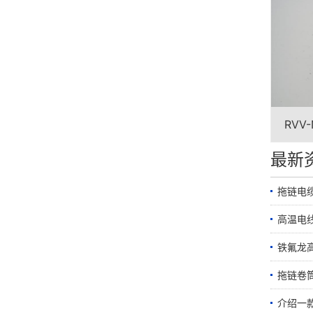
RVV
最新
拖链电
高温电
铁氟龙
拖链卷筒
介绍一