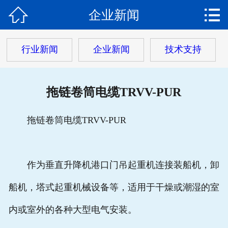


企业新闻
网站首页

关于我们
行业新闻
企业新闻
技术支持
产品中心
拖链卷筒电缆TRVV-PUR
热门电缆
客户案例
拖链卷筒电缆TRVV-PUR
客户服务
作为垂直升降机港口门吊起重机连接装船机，卸
新闻动态
船机，塔式起重机械设备等，适用于干燥或潮湿的室
在线留言
内或室外的各种大型电气安装。
联系我们