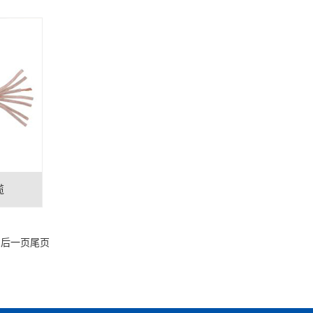
缆
1
后一页
尾页